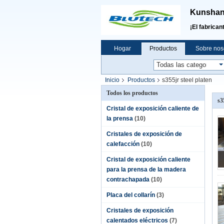
Kunshan 
¡El fabrican
Hogar
Productos
Sobre nos
Inicio
Productos
s355jr steel platen
Todos los productos
s3
Cristal de exposición caliente de
la prensa
(10)
Cristales de exposición de
calefacción
(10)
Cristal de exposición caliente
para la prensa de la madera
contrachapada
(10)
Placa del collarín
(3)
Cristales de exposición
calentados eléctricos
(7)