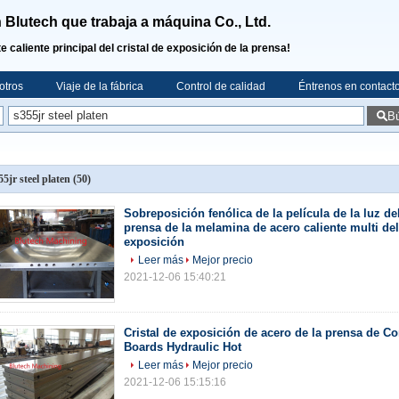
Blutech que trabaja a máquina Co., Ltd.
te caliente principal del cristal de exposición de la prensa!
otros
Viaje de la fábrica
Control de calidad
Éntrenos en contact
B
55jr steel platen
(50)
Sobreposición fenólica de la película de la luz del
prensa de la melamina de acero caliente multi del 
exposición
Leer más
Mejor precio
2021-12-06 15:40:21
Cristal de exposición de acero de la prensa de Co
Boards Hydraulic Hot
Leer más
Mejor precio
2021-12-06 15:15:16