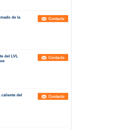
imado de la
Contacto
nte del LVL
Contacto
nua
 caliente del
Contacto