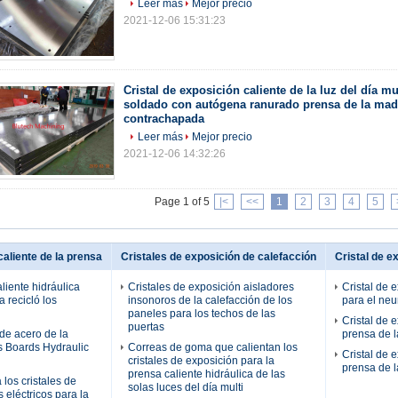
Leer más
Mejor precio
2021-12-06 15:31:23
Cristal de exposición caliente de la luz del día mul
soldado con autógena ranurado prensa de la mad
contrachapada
Leer más
Mejor precio
2021-12-06 14:32:26
Page 1 of 5
|<
<<
1
2
3
4
5
caliente de la prensa
Cristales de exposición de calefacción
Cristal de e
liente hidráulica
Cristales de exposición aisladores
Cristal de 
 recicló los
insonoros de la calefacción de los
para el neu
paneles para los techos de las
Cristal de 
puertas
 de acero de la
prensa de 
s Boards Hydraulic
Correas de goma que calientan los
Cristal de 
cristales de exposición para la
prensa de 
prensa caliente hidráulica de las
 los cristales de
solas luces del día multi
 eléctricos para la