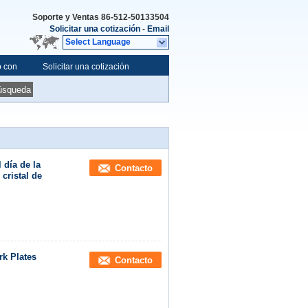
Soporte y Ventas
86-512-50133504
Solicitar una cotización
-
Email
Select Language
o con
Solicitar una cotización
úsqueda
 día de la
Contacto
cristal de
rk Plates
Contacto