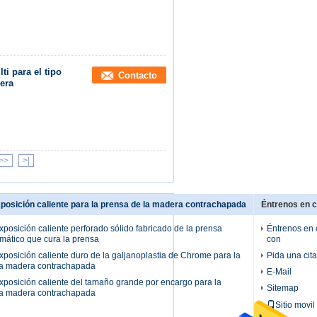
ti para el tipo
Contacto
era
>>
>|
xposición caliente para la prensa de la madera contrachapada
Éntrenos en 
exposición caliente perforado sólido fabricado de la prensa
Éntrenos en 
mático que cura la prensa
con
exposición caliente duro de la galjanoplastia de Chrome para la
Pida una cita
la madera contrachapada
E-Mail
exposición caliente del tamaño grande por encargo para la
Sitemap
la madera contrachapada
Sitio movil