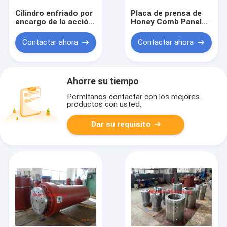
Cilindro enfriado por
Placa de prensa de
encargo de la acción
Honey Comb Panels
de Rod For Long
Hydraulic Hot
Stroke Single del
S355JR S275JR
Contactar ahora
Contactar ahora
pistón del arrabio
Ahorre su tiempo
Permítanos contactar con los mejores
productos con usted.
Dar su requisito