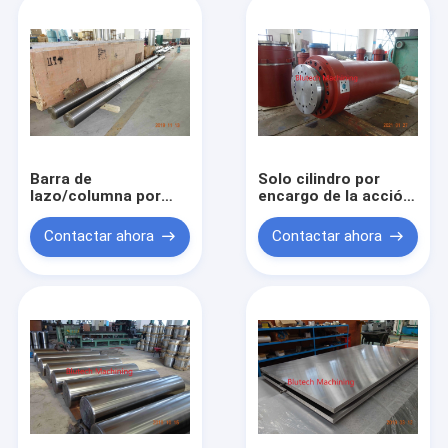
Barra de
Solo cilindro por
lazo/columna por
encargo de la acción
encargo para 4
para la prensa
prensas de la
hidráulica de
Contactar ahora
Contactar ahora
columna
Metalforming