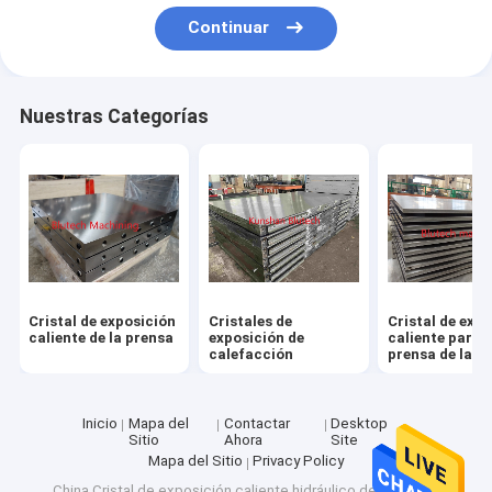
Viaje de la fábrica
Continuar
Control de calidad
Nuestras Categorías
Éntrenos en contacto con
Pida una cita
Cristal de exposición caliente de la prensa
Cristales de exposición de calefacción
Cristal de exposición
Cristales de
Cristal de exp
caliente de la prensa
exposición de
caliente para l
calefacción
prensa de la 
Cristal de exposición caliente para la prensa de la madera 
contrachapad
Placa del collarín
Inicio
Mapa del
Contactar
Desktop
Sitio
Ahora
Site
Cristales de exposición calentados eléctricos
Mapa del Sitio
Privacy Policy
China Cristal de exposición caliente hidráulico de la prensa