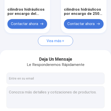
cilindros hidráulicos
cilindros hidráulicos
por encargo del
por encargo de 250m
movimiento de
m para la prensa
2500m m para
caliente de la luz del
Contactar ahora
Contactar ahora
BMC/el GMT
día del entarimado
multi de los muebles
Vea más
Deja Un Mensaje
Le Responderemos Rápidamente
Hogar
Productos
Sobre nosotros