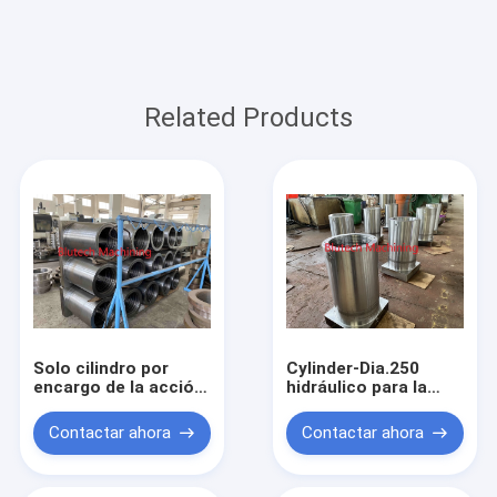
Related Products
Solo cilindro por
Cylinder-Dia.250
encargo de la acción
hidráulico para la
para la prensa que
alimentación de la
lamina hidráulica de
chapa con laminar la
Contactar ahora
Contactar ahora
la tarjeta de crédito
prensa caliente