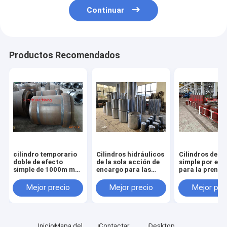
Continuar
Productos Recomendados
cilindro temporario
Cilindros hidráulicos
Cilindros de e
doble de efecto
de la sola acción de
simple por en
simple de 1000m m
encargo para las
para la prensa
para la prensa
hojas de goma/las
moldeo hidrául
hidráulica de la
piezas grandes
compresión
Mejor precio
Mejor precio
Mejor pre
hidroreformación
Inicio
Mapa del
Contactar
Desktop