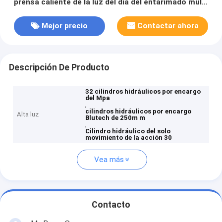
prensa caliente de la luz del día del entarimado multi
de los muebles
Mejor precio
Contactar ahora
Descripción De Producto
32 cilindros hidráulicos por encargo
del Mpa
,
cilindros hidráulicos por encargo
Alta luz
Blutech de 250m m
,
Cilindro hidráulico del solo
movimiento de la acción 30
Vea más
Contacto