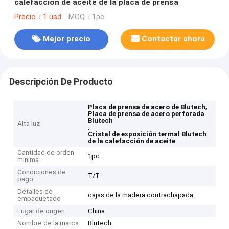
calefacción de aceite de la placa de prensa
Precio：1 usd
MOQ：1pc
Mejor precio
Contactar ahora
Descripción De Producto
,
Placa de prensa de acero de Blutech
Placa de prensa de acero perforada
Blutech
Alta luz
,
Cristal de exposición termal Blutech
de la calefacción de aceite
Cantidad de orden
1pc
mínima
Condiciones de
T/T
pago
Detalles de
cajas de la madera contrachapada
empaquetado
Lugar de origen
China
Nombre de la marca
Blutech